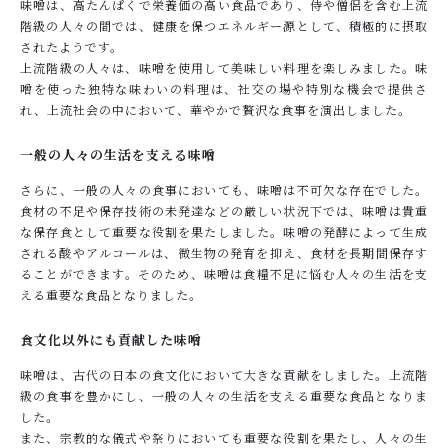
味噌は、高たんぱくで栄養価の高い食品であり、侍や僧侶を含む上流
階級の人々の間では、健康を保つエネルギー源として、積極的に摂取
されたようです。
上流階級の人々は、味噌を使用して美味しい料理を楽しみました。味
噌を使った独特な味わいの料理は、社交の場や特別な機会で提供さ
れ、上流社会の中において、華やかで贅沢な食事を演出しました。
一般の人々の生活を支える味噌
さらに、一般の人々の食事においても、味噌は不可欠な存在でした。
食材の不足や保存技術の未発達などの厳しい状況下では、味噌は貴重
な保存食として重要な役割を果たしました。味噌の発酵によって生成
される酸やアルコールは、微生物の発育を抑え、食材を長期間保存す
ることができます。そのため、味噌は食糧不足に悩む人々の生活を支
える重要な食品となりました。
食文化以外にも貢献した味噌
味噌は、古代の日本の食文化において大きな貢献をしました。上流階
級の食事を豊かにし、一般の人々の生活を支える重要な食品となりま
した。
また、宗教的な儀式や祭りにおいても重要な役割を果たし、人々の生