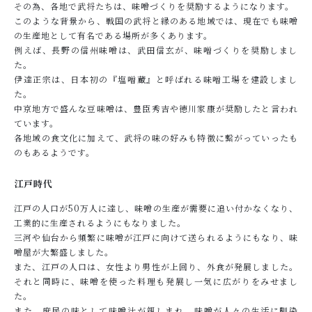
その為、各地で武将たちは、味噌づくりを奨励するようになります。
このような背景から、戦国の武将と縁のある地域では、現在でも味噌
の生産地として有名である場所が多くあります。
例えば、長野の信州味噌は、武田信玄が、味噌󠄀づくりを奨励しまし
た。
伊達正宗は、日本初の『塩噌󠄀蔵』と呼ばれる味噌󠄀工場を建設しまし
た。
中京地方で盛んな豆味噌は、豊臣秀吉や徳川家康が奨励したと言われ
ています。
各地域の食文化に加えて、武将の味の好みも特徴に繋がっていったも
のもあるようです。
江戸時代
江戸の人口が50万人に達し、味噌の生産が需要に追い付かなくなり、
工業的に生産されるようにもなりました。
三河や仙台から頻繁に味噌が江戸に向けて送られるようにもなり、味
噌屋が大繁盛しました。
また、江戸の人口は、女性より男性が上回り、外食が発展しました。
それと同時に、味噌を使った料理も発展し一気に広がりをみせまし
た。
また、庶民の味として味噌汁が親しまれ、味噌が人々の生活に馴染