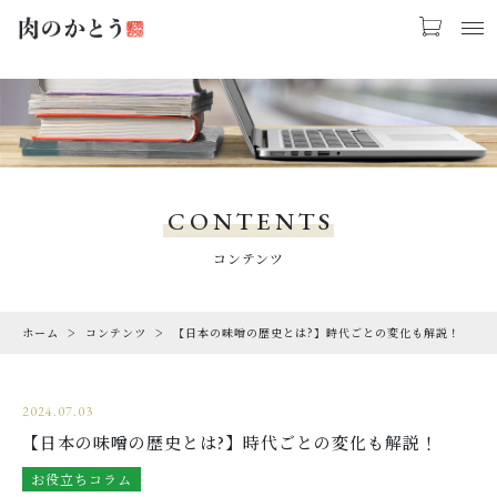
お気に入り
LOGIN
PRODUCTS
商品一覧
CONTENTS
CHECKED PRODUCTS
コンテンツ
最近チェックした商品
ORDER HISTORY
ホーム
コンテンツ
【日本の味噌の歴史とは?】時代ごとの変化も解説！
注文履歴
CAMPAIGN
2024.07.03
キャンペーン
【日本の味噌の歴史とは?】時代ごとの変化も解説！
ABOUT US
お役立ちコラム