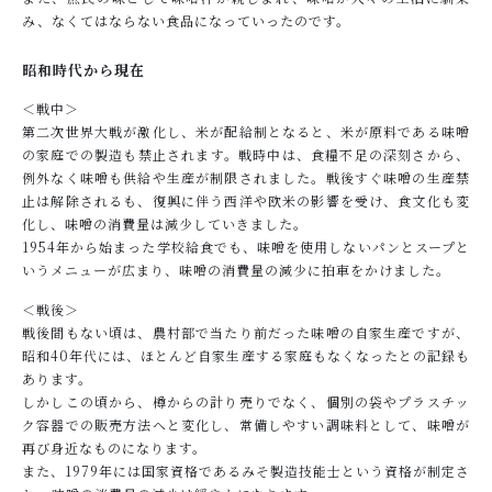
み、なくてはならない食品になっていったのです。
昭和時代から現在
＜戦中＞
第二次世界大戦が激化し、米が配給制となると、米が原料である味噌
の家庭での製造も禁止されます。戦時中は、食糧不足の深刻さから、
例外なく味噌も供給や生産が制限されました。戦後すぐ味噌の生産禁
止は解除されるも、復興に伴う西洋や欧米の影響を受け、食文化も変
化し、味噌の消費量は減少していきました。
1954年から始まった学校給食でも、味噌を使用しないパンとスープと
いうメニューが広まり、味噌の消費量の減少に拍車をかけました。
＜戦後＞
戦後間もない頃は、農村部で当たり前だった味噌の自家生産ですが、
昭和40年代には、ほとんど自家生産する家庭もなくなったとの記録も
あります。
しかしこの頃から、樽からの計り売りでなく、個別の袋やプラスチッ
ク容器での販売方法へと変化し、常備しやすい調味料として、味噌が
再び身近なものになります。
また、1979年には国家資格であるみそ製造技能士という資格が制定さ