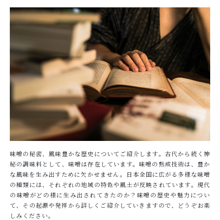
当店について
HOW TO EAT
『みそ漬』のおいしい食べ方
SHOP
店舗概要
SHOPPING GUIDE
ショッピングガイド
NEWS
お知らせ
味噌の秘密、風味豊かな歴史についてご紹介します。古代から続く神
CONTENTS
秘の調味料として、味噌は存在しています。味噌の熟成技術は、豊か
な風味を生み出すために欠かせません。日本全国に広がる多様な味噌
コンテンツ
の種類には、それぞれの地域の特色や風土が反映されています。現代
の味噌がどの様に生み出されてきたのか？味噌の歴史や魅力につい
PRIVACY
て、その起源や発祥から詳しくご紹介していきますので、どうぞお楽
プライバシーポリシー
しみください。