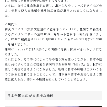
れ、味噌の消費量の減少は緩やかになります。
さらに、女性の社会進出が加速し、出汁入りやフリーズドライなどの
より便利に使える味噌や味噌加工食品が重宝されるようになりまし
た。
＜現代＞
和食がユネスコ無形文化遺産に登録された2013年、豊富な栄養素を
含むグルテンフリーの豆味噌が、海外から注目され輸出も増えまし
た。味噌の輸出量は1970年頃800ｔだったものが2021年には1900
ｔを超えました。
味噌は、2022年にJAS法により明確に定義と区分がされるようにな
りました。
これにより、その時代によって形や在り方も変わりながら、日本の歴
史と共に歩んできた伝統的な調味料である味噌『MISO』を、世界に
正しく発信できるようになりました。明確に日本の味噌はこういうも
のであると定義できることによって、日本食や日本の食文化をより正
確に伝えられ、海外への販路も拡大していくことでしょう。
日本全国に広がる多様な味噌