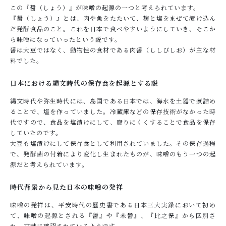
この『醤（しょう）』が味噌の起源の一つと考えられています。
『醤（しょう）』とは、肉や魚をたたいて、麹と塩をまぜて漬け込ん
だ発酵食品のこと。これを日本で食べやすいようにしていき、そこか
ら味噌になっていったという説です。
醤は大豆ではなく、動物性の食材である肉醤（ししびしお）が主な材
料でした。
日本における縄文時代の保存食を起源とする説
縄文時代や弥生時代には、島国である日本では、海水を土器で煮詰め
ることで、塩を作っていました。冷蔵庫などの保存技術がなかった時
代ですので、食品を塩漬けにして、腐りにくくすることで食品を保存
していたのです。
大豆も塩漬けにして保存食として利用されていました。その保存過程
で、発酵菌の付着により変化し生まれたものが、味噌のもう一つの起
源だと考えられています。
時代背景から見た日本の味噌の発祥
味噌の発祥は、平安時代の歴史書である日本三大実録において初め
て、味噌の起源とされる『醤』や『未醬』、『比之保』から区別さ
れ、文献に確認されているようです。