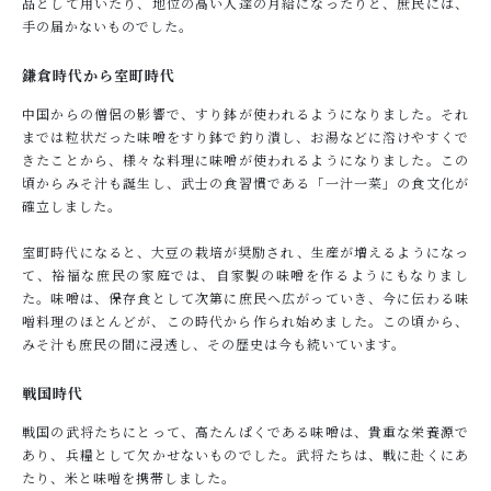
品として用いたり、地位の高い人達の月給になったりと、庶民には、
手の届かないものでした。
鎌倉時代から室町時代
中国からの僧侶の影響で、すり鉢が使われるようになりました。それ
までは粒状だった味噌をすり鉢で釣り潰し、お湯などに溶けやすくで
きたことから、様々な料理に味噌が使われるようになりました。この
頃からみそ汁も誕生し、武士の食習慣である「一汁一菜」の食文化が
確立しました。
室町時代になると、大豆の栽培が奨励され、生産が増えるようになっ
て、裕福な庶民の家庭では、自家製の味噌を作るようにもなりまし
た。味噌は、保存食として次第に庶民へ広がっていき、今に伝わる味
噌󠄀料理のほとんどが、この時代から作られ始めました。この頃から、
みそ汁も庶民の間に浸透し、その歴史は今も続いています。
戦国時代
戦国の武将たちにとって、高たんぱくである味噌は、貴重な栄養源で
あり、兵糧として欠かせないものでした。武将たちは、戦に赴くにあ
たり、米と味噌󠄀を携帯しました。