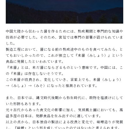
中国大陸から伝わった醤を作るためには、熟成期間と専門的な知識や
技術が必要でした。そのため、宮廷では専門の部署が設けられていま
した。
製造工程において、醤になる前の熟成途中のものを食べてみたら、と
てもおいしかったので、これが独立して『未醤（みしょう）』という
食品に発展したといわれています。
『未醤』とは、未だ醤にならざるものという意味です。中国には、こ
の『未醤』は存在しないそうです。
この未醤が改良され、変化していき、言葉上でも、未醤（みしょう）
→（みしょ）→（みそ）になったと推測されています。
また、日本では、縄文時代後期から弥生時代に、穀物を塩漬けにして
いた形跡もあります。
元々古代からあった食文化の影響に加え、気候風土面においても、高
温多湿の日本は、発酵食品を生み出すのに適しています。
以上の点から、日本独自の製法による改良と変化で、味噌造りが発展
し、『味噌』という形を成していったのではないかと考えられます。