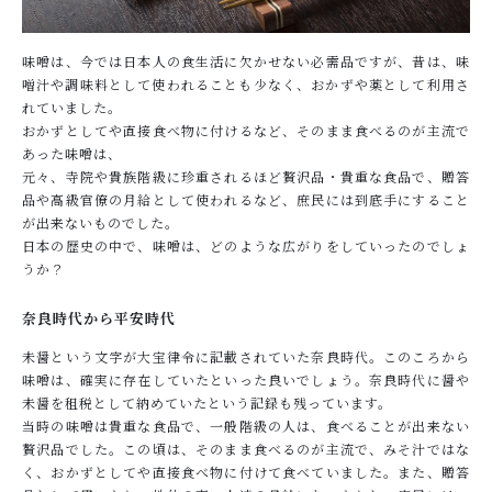
味噌は、今では日本人の食生活に欠かせない必需品ですが、昔は、味
噌󠄀汁や調味料として使われることも少なく、おかずや薬として利用さ
れていました。
おかずとしてや直接食べ物に付けるなど、そのまま食べるのが主流で
あった味噌は、
元々、寺院や貴族階級に珍重されるほど贅沢品・貴重な食品で、贈答
品や高級官僚の月給として使われるなど、庶民には到底手にすること
が出来ないものでした。
日本の歴史の中で、味噌は、どのような広がりをしていったのでしょ
うか？
奈良時代から平安時代
未醤という文字が大宝律令に記載されていた奈良時代。このころから
味噌は、確実に存在していたといった良いでしょう。奈良時代に醤や
未醤を租税として納めていたという記録も残っています。
当時の味噌は貴重な食品で、一般階級の人は、食べることが出来ない
贅沢品でした。この頃は、そのまま食べるのが主流で、みそ汁ではな
く、おかずとしてや直接食べ物に付けて食べていました。また、贈答